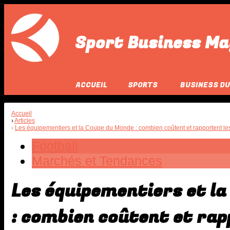
Sport Business Ma
ACCUEIL
SPORTS
BUSINESS DU
Accueil
Articles
Les équipementiers et la Coupe du Monde : combien coûtent et rapportent les
Football
Marchés et Tendances
Les équipementiers et l
: combien coûtent et rap