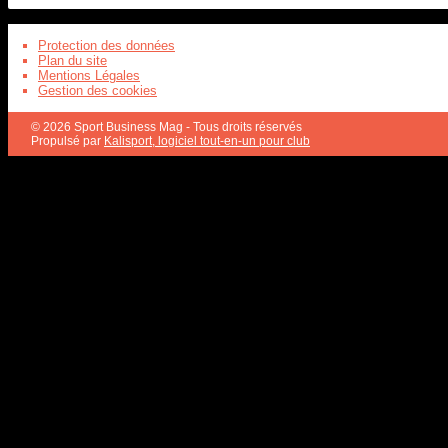
Protection des données
Plan du site
Mentions Légales
Gestion des cookies
© 2026 Sport Business Mag - Tous droits réservés
Propulsé par
Kalisport, logiciel tout-en-un pour club